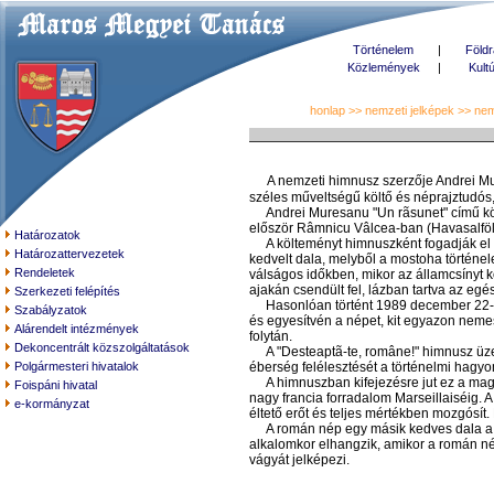
Történelem
|
Földr
Közlemények
|
Kult
honlap
>>
nemzeti jelképek
>> ne
A nemzeti himnusz szerzője Andrei Mure
széles műveltségű költő és néprajztudós
Andrei Muresanu "Un rãsunet" című költe
először Râmnicu Vâlcea-ban (Havasalföld
Határozatok
A költeményt himnuszként fogadják el "D
Határozattervezetek
kedvelt dala, melyből a mostoha történe
Rendeletek
válságos időkben, mikor az államcsínyt k
ajakán csendült fel, lázban tartva az egé
Szerkezeti felépítés
Hasonlóan történt 1989 december 22-én 
Szabályzatok
és egyesítvén a népet, kit egyazon neme
Alárendelt intézmények
folytán.
Dekoncentrált közszolgáltatások
A "Desteaptã-te, române!" himnusz üzene
Polgármesteri hivatalok
éberség felélesztését a történelmi hagy
A himnuszban kifejezésre jut ez a magas
Foispáni hivatal
nagy francia forradalom Marseillaiséig.
e-kormányzat
éltető erőt és teljes mértékben mozgósí
A román nép egy másik kedves dala a "Ho
alkalomkor elhangzik, amikor a román né
vágyát jelképezi.