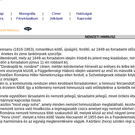
ajz
|
Monográfia
|
Címer
|
Hatóságok
úra
|
Fényképalbum
|
Jelképek
|
Kapcsolat
mzeti himnusz
NEMZETI HIMNUSZ
sanu (1816-1863), romantikus költő, újságíró, fordító, az 1848-as forradalmi id
, énekes és zene tankönyvek szerzője.
ményét, mely az 1848-as forradalom idején íródott és jelent meg kiadásban, min
ön a forradalom június 11-én robbant ki).
esteaptã-te, române!" címen, méltán kiérdemelve hírnevét az erélyes és tettre k
lemi viszonyok között, a Függetlenségi Háború idején valamint az első és második 
övetően Románia Hitler Németországa ellen fordult, a Szövetségesek oldalán folytatv
sz országot.
is, a kommunista rendszer ellen kirobbant forradalomkor; a himnusz felcsendült
s érzelem fűtött. Igy a költemény nemzeti himnusszá való előléptetése a tüntetők 
te egyidőben társadalmi és nemzeti jellegű; társadalmi jellegű, mivel örökös ébe
ománnyal kapcsolja össze.
ztos "most vagy soha", amely minden nemzet himnuszában megtalálható, kezdve a "
 A nemzeti sorsra való hivatkozás a legmagasabb csúcs amelyet egy nemzet elérhet 
t. Románia nemzeti himnusza több szakaszból áll, melyek közül az első négyet ünne
ra Unirii", melyet a híres költő Vasile Alecsandri írt 1855-ben és a Fejedelems
p harmóniára és az egység megteremtésére vágyik. A körtánc (hora) szintén régi s