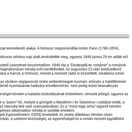
őszak kiemelkedő alakja. A himnusz megzenésítője Anton Pann (1796-1854),
dössze néhány nap alatt zenésítették meg, ugyanis 1848 június 29-én adták elő
észtető üzenetnek köszönhetően. 1848 óta a "Desteaptã-te, române!" a románok
világháborúban mindig erőt merítethettek. Az augusztus 23 után bekövetkező
a a harcot, a himnusz, melyet a nemzeti rádió is közvetített, váratlanul ezrek
 az utcákon végigvonuló óriási embertömegek nyomán, elűzvén a halálfélelmet
rettentő nyomásának hatására következett be, nem pedig külső beavatkozás
rséget követel a haladás biztosításának érdekében; nemzeti jellegű, ugyanis az
paion"-tól, mellyel a görögök a Marathon-i és Salamina-i csatákat vívták, a
az istenség felé való szárnyalásában. Ez a "most vagy soha" egyesít minden
pélyes alkalmakkor mindig el szokták énekelni.
égek Egyesülésekor (1859) énekeltek, és amely általában minden olyan
zokás, a szellemi közösséget, az egyenlőséget és a román nemzet együttélési