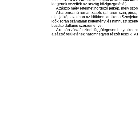
idegenek vezették az ország közigazgatását).
A zászló mély értelmet hordozó jelkép, mely szor
A háromszínű román zászló (a három szín, piros, 
mint jelkép azokban az időkben, amikor a Szovjetún
idők során számtalan költeményt és himnuszt szente
buzdító dallamú szerzeménye.
A román zászló színei függőlegesen helyezkednek e
a zászló felületének háromnegyed részét teszi ki. A 