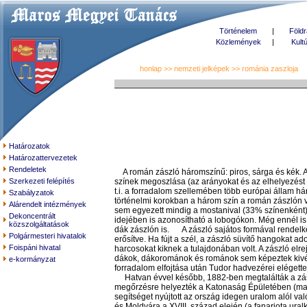
Történelem
|
Földr
Közlemények
|
Kult
honlap
>>
nemzeti jelképek
>> románia zaszloja
Határozatok
Határozattervezetek
Rendeletek
A román zászló háromszínű: piros, sárga és kék. 
Szerkezeti felépítés
színek megoszlása (az arányokat és az elhelyezést i
t.i. a forradalom szellemében több európai állam há
Szabályzatok
történelmi korokban a három szín a román zászlón ví
Alárendelt intézmények
sem egyezett mindig a mostanival (33% színenként)
Dekoncentrált
idejében is azonosítható a lobogókon. Még ennél is 
közszolgáltatások
dák zászlón is. A zászló sajátos formával rendelkez
Polgármesteri hivatalok
erősítve. Ha fújt a szél, a zászló süvítő hangokat ado
Foispáni hivatal
harcosokat kiknek a tulajdonában volt. A zászló elr
dákok, dákorománok és románok sem képeztek kivételt
e-kormányzat
forradalom elfojtása után Tudor hadvezérei elégett
Hatvan évvel később, 1882-ben megtalálták a zászl
megőrzésre helyezték a Katonaság Épületében (ma K
segítséget nyújtott az ország idegen uralom alól va
és Moldvára a XVIII. század elején (a fanariota ur