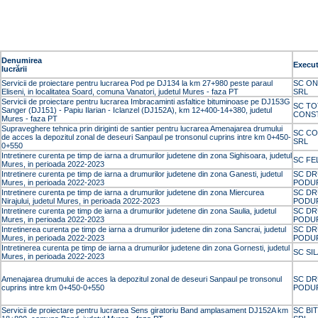
Denumirea
Execu
lucrării
Servicii de proiectare pentru lucrarea Pod pe DJ134 la km 27+980 peste paraul
SC ON
Eliseni, in localitatea Soard, comuna Vanatori, judetul Mures - faza PT
SRL
Servicii de proiectare pentru lucrarea Imbracaminti asfaltice bituminoase pe DJ153G
SC TO
Sanger (DJ151) - Papiu Ilarian - Iclanzel (DJ152A), km 12+400-14+380, judetul
CONS
Mures - faza PT
Supraveghere tehnica prin diriginti de santier pentru lucrarea Amenajarea drumului
SC CO
de acces la depozitul zonal de deseuri Sanpaul pe tronsonul cuprins intre km 0+450-
SRL
0+550
Intretinere curenta pe timp de iarna a drumurilor judetene din zona Sighisoara, judetul
SC FE
Mures, in perioada 2022-2023
Intretinere curenta pe timp de iarna a drumurilor judetene din zona Ganesti, judetul
SC DR
Mures, in perioada 2022-2023
PODUR
Intretinere curenta pe timp de iarna a drumurilor judetene din zona Miercurea
SC DR
Nirajului, judetul Mures, in perioada 2022-2023
PODUR
Intretinere curenta pe timp de iarna a drumurilor judetene din zona Saulia, judetul
SC DR
Mures, in perioada 2022-2023
PODUR
Intretinerea curenta pe timp de iarna a drumurilor judetene din zona Sancrai, judetul
SC DR
Mures, in perioada 2022-2023
PODUR
Intretinerea curenta pe timp de iarna a drumurilor judetene din zona Gornesti, judetul
SC SI
Mures, in perioada 2022-2023
Amenajarea drumului de acces la depozitul zonal de deseuri Sanpaul pe tronsonul
SC DR
cuprins intre km 0+450-0+550
PODUR
Servicii de proiectare pentru lucrarea Sens giratoriu Band amplasament DJ152A km
SC BI