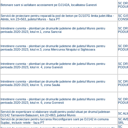
SC DR
Betonare sant si asfaltare acostament pe DJ142A, localitatea Ganesti
PODUR
Servicii de proiectare pentru reparatii la pod de beton pe DJ107G limita judet Alba -
SC GI
Atintis, km 23+563, judetul Mures - faza PT
CONS
Intretinere curenta - plombari pe drumurile judetene din judetul Mures pentru
SC DR
perioada 2020-2023, lotul nr.1, zona Sancrai
PODUR
Intretinere curenta - plombari pe drumurile judetene din judetul Mures pentru
SC DR
perioada 2020-2023, lotul nr.3, zona Miercurea Nirajului si Sighisoara
PODUR
Intretinere curenta - plombari pe drumurile judetene din judetul Mures pentru
SC DR
perioada 2020-2023, lotul nr. 4, zona Ganesti
PODUR
Intretinere curenta - plombari pe drumurile judetene din judetul Mures pentru
SC DR
perioada 2020-2023, lotul nr. 5, zona Saulia
PODUR
Intretinere curenta - plombari pe drumurile judetene din judetul Mures pentru
SC DR
perioada 2020-2023, lotul nr. 6, zona Gornesti
PODUR
Servicii de expertizare si elaborare studii pentru podul situat pe drumul judetean
SC AL
DJ142 Tarnaveni-Balauseri, km 22+863, judetul Mures
Servicii de proiectare pentru lucrarea Reconfigurare sant pe DJ142 in comuna
SC AV
Suplac, inclusiv retele - faza PT
SRL
SC