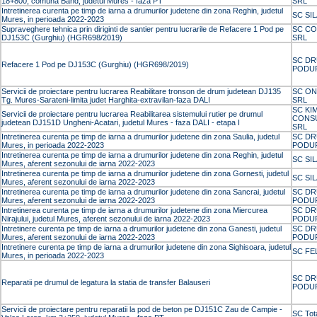
18+800, comuna Band, judetul Mures - faza PT
SRL
Intretinerea curenta pe timp de iarna a drumurilor judetene din zona Reghin, judetul
SC SI
Mures, in perioada 2022-2023
Supraveghere tehnica prin diriginti de santier pentru lucrarile de Refacere 1 Pod pe
SC CO
DJ153C (Gurghiu) (HGR698/2019)
SRL
SC DR
Refacere 1 Pod pe DJ153C (Gurghiu) (HGR698/2019)
PODUR
Servicii de proiectare pentru lucrarea Reabilitare tronson de drum judetean DJ135
SC ON
Tg. Mures-Sarateni-limita judet Harghita-extravilan-faza DALI
SRL
SC KI
Servicii de proiectare pentru lucrarea Reabilitarea sistemului rutier pe drumul
CONS
judetean DJ151D Ungheni-Acatari, judetul Mures - faza DALI - etapa I
SRL
Intretinerea curenta pe timp de iarna a drumurilor judetene din zona Saulia, judetul
SC DR
Mures, in perioada 2022-2023
PODUR
Intretinerea curenta pe timp de iarna a drumurilor judetene din zona Reghin, judetul
SC SI
Mures, aferent sezonului de iarna 2022-2023
Intretinerea curenta pe timp de iarna a drumurilor judetene din zona Gornesti, judetul
SC SI
Mures, aferent sezonului de iarna 2022-2023
Intretinerea curenta pe timp de iarna a drumurilor judetene din zona Sancrai, judetul
SC DR
Mures, aferent sezonului de iarna 2022-2023
PODUR
Intretinerea curenta pe timp de iarna a drumurilor judetene din zona Miercurea
SC DR
Nirajului, judetul Mures, aferent sezonului de iarna 2022-2023
PODUR
Intretinere curenta pe timp de iarna a drumurilor judetene din zona Ganesti, judetul
SC DR
Mures, aferent sezonului de iarna 2022-2023
PODUR
Intretinere curenta pe timp de iarna a drumurilor judetene din zona Sighisoara, judetul
SC FE
Mures, in perioada 2022-2023
SC DR
Reparatii pe drumul de legatura la statia de transfer Balauseri
PODUR
Servicii de proiectare pentru reparatii la pod de beton pe DJ151C Zau de Campie -
SC Tot