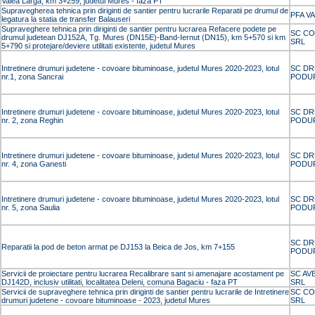
Valea Larga, km 3+259, judetul Mures - faza PT
Supravegherea tehnica prin diriginti de santier pentru lucrarile Reparatii pe drumul de
PFA V
legatura la statia de transfer Balauseri
Supraveghere tehnica prin diriginti de santier pentru lucrarea Refacere podete pe
SC CO
drumul judetean DJ152A, Tg. Mures (DN15E)-Band-Iernut (DN15), km 5+570 si km
SRL
5+790 si protejare/deviere utilitati existente, judetul Mures
Intretinere drumuri judetene - covoare bituminoase, judetul Mures 2020-2023, lotul
SC DR
nr.1, zona Sancrai
PODUR
Intretinere drumuri judetene - covoare bituminoase, judetul Mures 2020-2023, lotul
SC DR
nr. 2, zona Reghin
PODUR
Intretinere drumuri judetene - covoare bituminoase, judetul Mures 2020-2023, lotul
SC DR
nr. 4, zona Ganesti
PODUR
Intretinere drumuri judetene - covoare bituminoase, judetul Mures 2020-2023, lotul
SC DR
nr. 5, zona Saulia
PODUR
SC DR
Reparatii la pod de beton armat pe DJ153 la Beica de Jos, km 7+155
PODUR
Servicii de proiectare pentru lucrarea Recalibrare sant si amenajare acostament pe
SC AV
DJ142D, inclusiv utilitati, localitatea Deleni, comuna Bagaciu - faza PT
SRL
Servicii de supraveghere tehnica prin diriginti de santier pentru lucrarile de Intretinere
SC CO
drumuri judetene - covoare bituminoase - 2023, judetul Mures
SRL