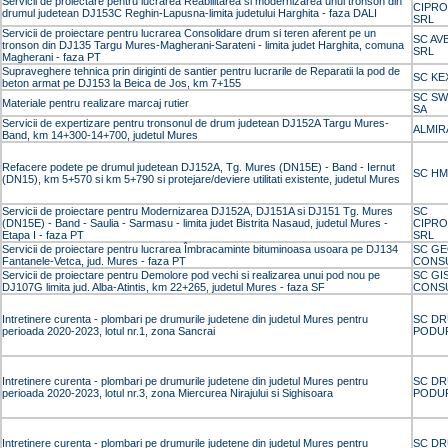
Servicii de proiectare pentru lucrarea Reabilitarea si modernizarea unui tronson din
CIPR
drumul judetean DJ153C Reghin-Lapusna-limita judetului Harghita - faza DALI
SRL
Servicii de proiectare pentru lucrarea Consolidare drum si teren aferent pe un
SC AV
tronson din DJ135 Targu Mures-Magherani-Sarateni - limita judet Harghita, comuna
SRL
Magherani - faza PT
Supraveghere tehnica prin diriginti de santier pentru lucrarile de Reparatii la pod de
SC KE
beton armat pe DJ153 la Beica de Jos, km 7+155
SC SW
Materiale pentru realizare marcaj rutier
SA
Servicii de expertizare pentru tronsonul de drum judetean DJ152A Targu Mures-
ALMIR
Band, km 14+300-14+700, judetul Mures
Refacere podete pe drumul judetean DJ152A, Tg. Mures (DN15E) - Band - Iernut
SC H
(DN15), km 5+570 si km 5+790 si protejare/deviere utilitati existente, judetul Mures
Servicii de proiectare pentru Modernizarea DJ152A, DJ151A si DJ151 Tg. Mures
SC
(DN15E) - Band - Saulia - Sarmasu - limita judet Bistrita Nasaud, judetul Mures -
CIPR
Etapa I - faza PT
SRL
Servicii de proiectare pentru lucrarea Îmbracaminte bituminoasa usoara pe DJ134
SC G
Fantanele-Vetca, jud. Mures - faza PT
CONS
Servicii de proiectare pentru Demolore pod vechi si realizarea unui pod nou pe
SC GI
DJ107G limita jud. Alba-Atintis, km 22+265, judetul Mures - faza SF
CONS
Intretinere curenta - plombari pe drumurile judetene din judetul Mures pentru
SC DR
perioada 2020-2023, lotul nr.1, zona Sancrai
PODUR
Intretinere curenta - plombari pe drumurile judetene din judetul Mures pentru
SC DR
perioada 2020-2023, lotul nr.3, zona Miercurea Nirajului si Sighisoara
PODUR
Intretinere curenta - plombari pe drumurile judetene din judetul Mures pentru
SC DR