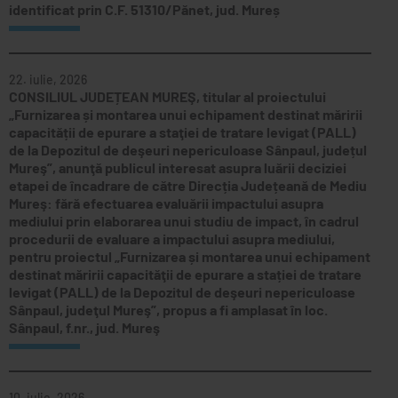
identificat prin C.F. 51310/Pănet, jud. Mureș
22. iulie, 2026
CONSILIUL JUDEȚEAN MUREŞ, titular al proiectului
„Furnizarea și montarea unui echipament destinat măririi
capacității de epurare a staţiei de tratare levigat (PALL)
de la Depozitul de deşeuri nepericuloase Sânpaul, județul
Mureş”, anunţă publicul interesat asupra luării deciziei
etapei de încadrare de către Direcția Județeană de Mediu
Mureş: fără efectuarea evaluării impactului asupra
mediului prin elaborarea unui studiu de impact, în cadrul
procedurii de evaluare a impactului asupra mediului,
pentru proiectul „Furnizarea și montarea unui echipament
destinat măririi capacităţii de epurare a stației de tratare
levigat (PALL) de la Depozitul de deşeuri nepericuloase
Sânpaul, judeţul Mureş”, propus a fi amplasat în loc.
Sânpaul, f.nr., jud. Mureş
10. iulie, 2026