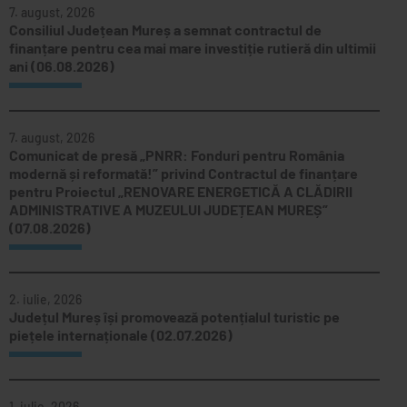
GUEE
7. august, 2026
Consiliul Județean Mureș a semnat contractul de
MONITORUL OFICIAL LOCAL
finanțare pentru cea mai mare investiție rutieră din ultimii
ani (06.08.2026)
7. august, 2026
Comunicat de presă „PNRR: Fonduri pentru România
modernă și reformată!” privind Contractul de finanțare
pentru Proiectul „RENOVARE ENERGETICĂ A CLĂDIRII
ADMINISTRATIVE A MUZEULUI JUDEȚEAN MUREȘ”
(07.08.2026)
2. iulie, 2026
Județul Mureș își promovează potențialul turistic pe
piețele internaționale (02.07.2026)
1. iulie, 2026