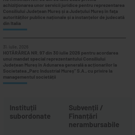
achiziţionarea unor servicii juridice pentru reprezentarea
Consiliului Județean Mureș și a Județului Mureș în faţa
autorităților publice naționale și a instanțelor de judecată
din Italia
31. iulie, 2026
HOTĂRÂREA NR. 97 din 30 iulie 2026 pentru acordarea
unui mandat special reprezentantului Consiliului
Județean Mureș în Adunarea generală a acționarilor la
Societatea „Parc Industrial Mureș” S.A., cu privire la
managementul societății
Instituții
Subvenții /
subordonate
Finanțări
nerambursabile