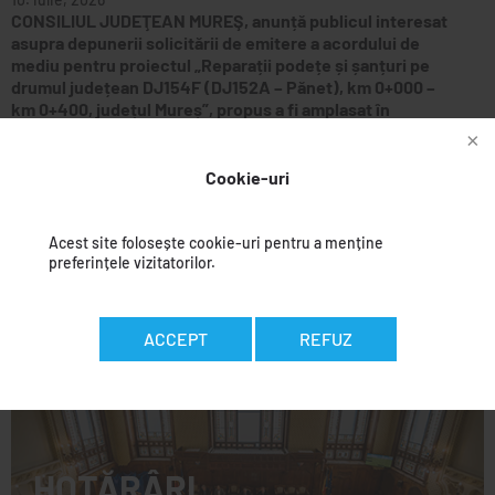
CONSILIUL JUDEŢEAN MUREŞ, anunță publicul interesat
asupra depunerii solicitării de emitere a acordului de
mediu pentru proiectul „Reparații podețe și șanțuri pe
drumul județean DJ154F (DJ152A – Pănet), km 0+000 –
km 0+400, județul Mureș”, propus a fi amplasat în
localitatea Pănet, DJ154F (DJ152A – Pănet), de la km
0+000 la km 0+400, în extravilanul localității, jud. Mureș
Cookie-uri
9. iulie, 2026
Acest site folosește cookie-uri pentru a menține
Anunț privind deschiderea consultării publice – Proiect
preferințele vizitatorilor.
de hotărâre privind aprobarea unor taxe și tarife la
instituțiile de cultură subordonate Consiliului Județean
Mureș
ACCEPT
REFUZ
HOTĂRÂRI