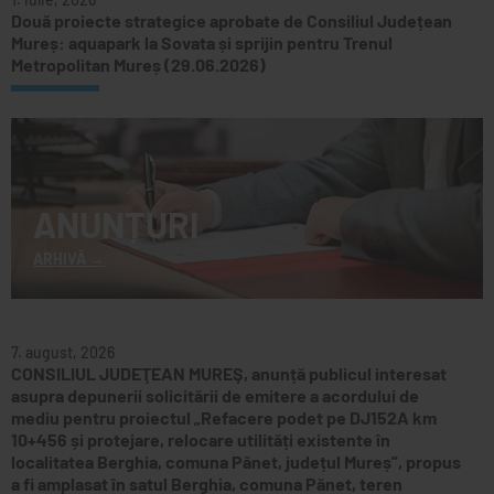
Două proiecte strategice aprobate de Consiliul Județean
Mureș: aquapark la Sovata și sprijin pentru Trenul
Metropolitan Mureș (29.06.2026)
ANUNȚURI
ARHIVĂ
7. august, 2026
CONSILIUL JUDEŢEAN MUREŞ, anunță publicul interesat
asupra depunerii solicitării de emitere a acordului de
mediu pentru proiectul „Refacere podet pe DJ152A km
10+456 și protejare, relocare utilități existente în
localitatea Berghia, comuna Pănet, județul Mureș”, propus
a fi amplasat în satul Berghia, comuna Pănet, teren