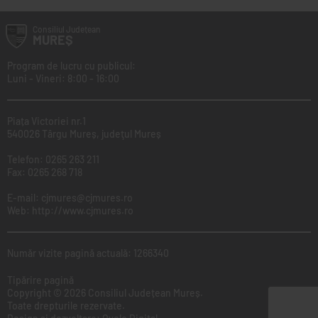
Consiliul
Județean
MUREȘ
Program de lucru cu publicul:
Luni - Vineri: 8:00 - 16:00
Piața Victoriei nr.1
540026 Târgu Mureș, judeţul Mureș
Telefon:
0265 263 211
Fax:
0265 268 718
E-mail:
cjmures@cjmures.ro
Web:
http://www.cjmures.ro
Număr vizite pagină actuală: 1266340
Tipărire pagină
Copyright © 2026 Consiliul Județean Mureș.
Toate drepturile rezervate.